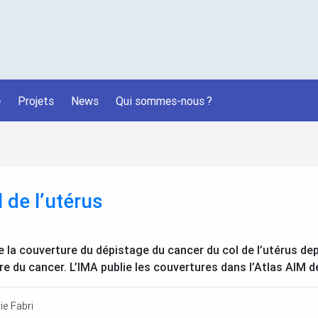
é
Projets
News
Qui sommes-nous
?
 de l’utérus
de la couverture du dépistage du cancer du col de l’utérus de
e du cancer. L’
IMA
publie les couvertures dans l’Atlas
AIM
de
ie Fabri