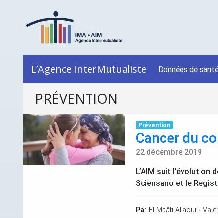
L’Agence InterMutualiste
Données de sant
PRÉVENTION
Prévention
Cancer du col
22 décembre 2019
L’
AIM
suit l’évolution 
Sciensano et le Registr
Par
El Maâti Allaoui
-
Valér