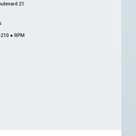
ulevard 21
s
.210 ● RPM