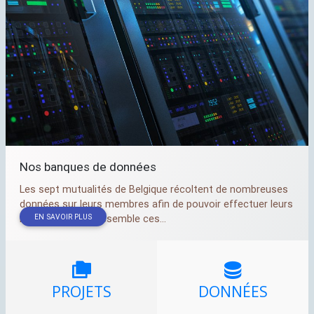
Nos banques de données
Les sept mutualités de Belgique récoltent de nombreuses
données sur leurs membres afin de pouvoir effectuer leurs
EN SAVOIR PLUS
missions. L’AIM rassemble ces...
PROJETS
DONNÉES