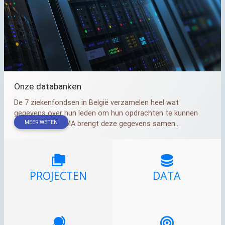
Onze databanken
De 7 ziekenfondsen in België verzamelen heel wat
gegevens over hun leden om hun opdrachten te kunnen
MEER WETEN
uitvoeren. Het IMA brengt deze gegevens samen...
PROJECTEN
DATA