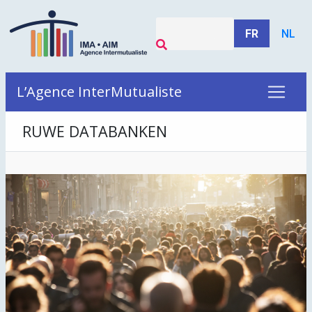
FR
NL
L’Agence InterMutualiste
RUWE DATABANKEN