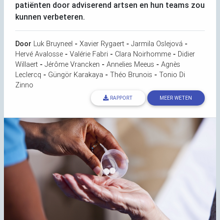
patiënten door adviserend artsen en hun teams zou
kunnen verbeteren.
Door
Luk Bruyneel
-
Xavier Rygaert
-
Jarmila Oslejová
-
Hervé Avalosse
-
Valérie Fabri
-
Clara Noirhomme
-
Didier
Willaert
-
Jérôme Vrancken
-
Annelies Meeus
-
Agnès
Leclercq
-
Güngör Karakaya
-
Théo Brunois
-
Tonio Di
Zinno
RAPPORT
MEER WETEN