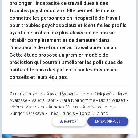
prolonger l’incapacité de travail dues à des
troubles psychosociaux. Elle permet de mieux
connaitre les personnes en incapacité de travail
pour troubles psychosociaux et identifie les profils
ayant une probabilité plus élevée de ne pas se
rétablir complètement et de demeurer dans
l’incapacité de retourner au travail après un an.
Cette étude propose un premier modèle de
prédiction qui pourrait améliorer les politiques de
santé et le suivi des patients par les médecins-
conseils et leurs équipes.
Par
Luk Bruyneel
-
Xavier Rygaert
-
Jarmila Oslejová
-
Hervé
Avalosse
-
Valérie Fabri
-
Clara Noirhomme
-
Didier Willaert
-
Jérôme Vrancken
-
Annelies Meeus
-
Agnès Leclercq
-
Güngör Karakaya
-
Théo Brunois
-
Tonio Di Zinno
RAPPORT
EN SAVOIR PLUS