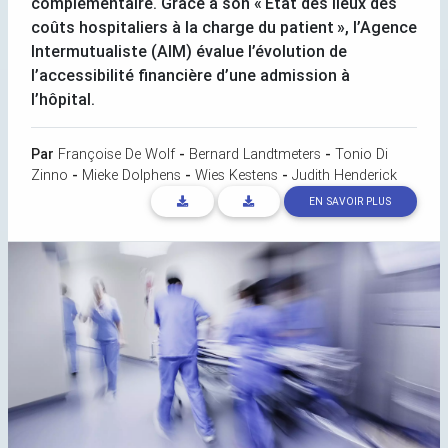
complémentaire. Grâce à son «
État des lieux des
coûts hospitaliers à la charge du patient
», l’Agence
Intermutualiste (
AIM
) évalue l’évolution de
l’accessibilité financière d’une admission à
l’hôpital.
Par
Françoise De Wolf
-
Bernard Landtmeters
-
Tonio Di
Zinno
-
Mieke Dolphens
-
Wies Kestens
-
Judith Henderick
EN SAVOIR PLUS