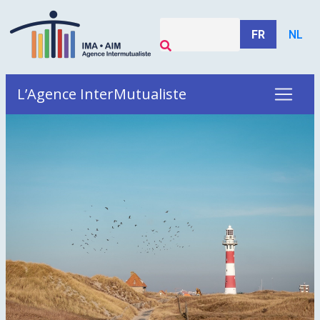
FR
NL
L’Agence InterMutualiste