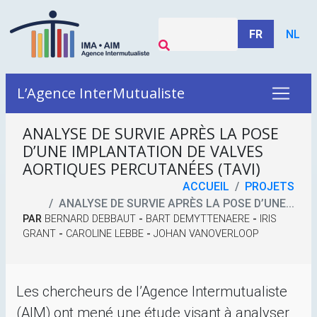
FR
NL
L’Agence InterMutualiste
ANALYSE DE SURVIE APRÈS LA POSE
D’UNE IMPLANTATION DE VALVES
AORTIQUES PERCUTANÉES (
TAVI
)
ACCUEIL
PROJETS
ANALYSE DE SURVIE APRÈS LA POSE D’UNE...
PAR
BERNARD DEBBAUT
-
BART DEMYTTENAERE
-
IRIS
GRANT
-
CAROLINE LEBBE
-
JOHAN VANOVERLOOP
Les chercheurs de l’Agence Intermutualiste
(
AIM
) ont mené une étude visant à analyser