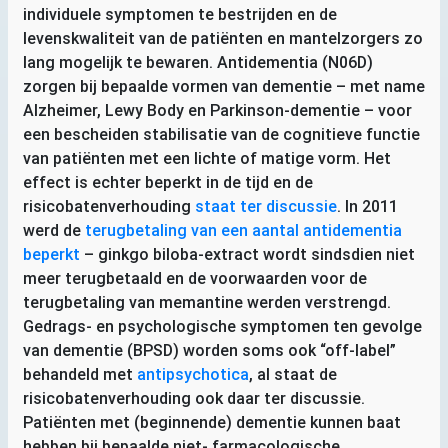
individuele symptomen te bestrijden en de
levenskwaliteit van de patiënten en mantelzorgers zo
lang mogelijk te bewaren. Antidementia (
N06D
)
zorgen bij bepaalde vormen van dementie – met name
Alzheimer, Lewy Body en Parkinson-dementie – voor
een bescheiden stabilisatie van de cognitieve functie
van patiënten met een lichte of matige vorm. Het
effect is echter beperkt in de tijd en de
risicobatenverhouding
staat ter discussie
. In 2011
werd de
terugbetaling van een aantal antidementia
beperkt
– ginkgo biloba-extract wordt sindsdien niet
meer terugbetaald en de voorwaarden voor de
terugbetaling van memantine werden verstrengd.
Gedrags- en psychologische symptomen ten gevolge
van dementie (
BPSD
) worden soms ook “off-label”
behandeld met
antipsychotica
, al staat de
risicobatenverhouding ook daar ter discussie.
Patiënten met (beginnende) dementie kunnen baat
hebben bij bepaalde niet- farmacologische