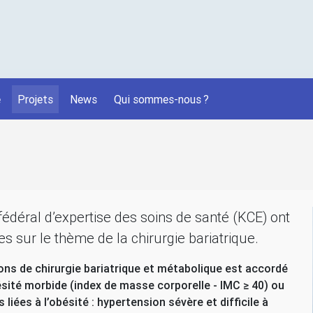
é
Projets
News
Qui sommes-nous
?
 fédéral d’expertise des soins de santé (
KCE
) ont
les sur le thème de la chirurgie bariatrique.
ns de chirurgie bariatrique et métabolique est accordé
ésité morbide (index de masse corporelle -
IMC
≥ 40) ou
liées à l’obésité : hypertension sévère et difficile à