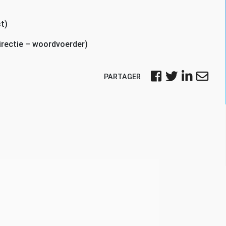
t)
irectie – woordvoerder)
PARTAGER