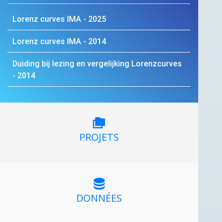
Lorenz curves
IMA
- 2025
Lorenz curves
IMA
- 2014
Duiding bij lezing en vergelijking Lorenzcurves
- 2014
PROJETS
DONNÉES