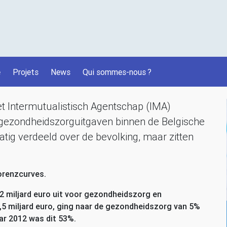
é
Projets
News
Qui sommes-nous
?
t Intermutualistisch Agentschap (
IMA
)
an gezondheidszorguitgaven binnen de Belgische
matig verdeeld over de bevolking, maar zitten
orenzcurves.
,2 miljard euro uit voor gezondheidszorg en
,5 miljard euro, ging naar de gezondheidszorg van 5%
aar 2012 was dit 53%.