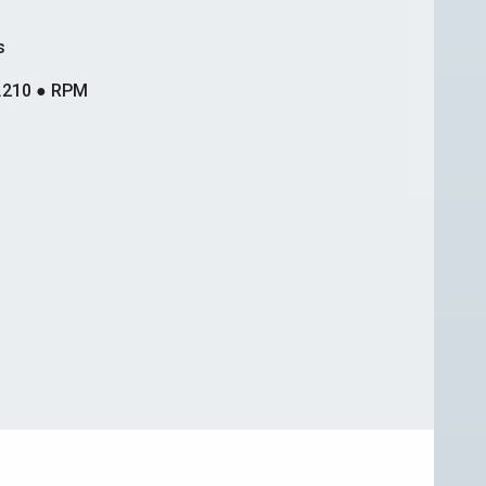
s
.210 ● RPM