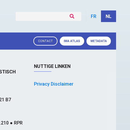
FR
NL
IMA
ATLAS
METADATA
CONTACT
NUTTIGE LINKEN
STISCH
Privacy Disclaimer
21 B7
.210 ● RPR