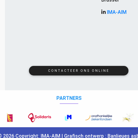
IMA-AIM
CONTACTEER ONS ONLINE
PARTNERS
© 2026 Copyright:
IMA
-
AIM
| Grafisch ontwerp :
Banlieues asb