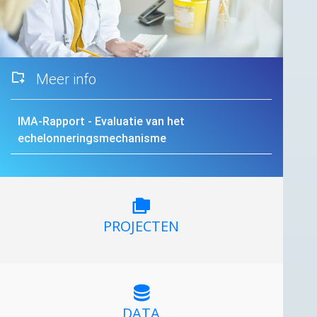
Meer info
IMA
-Rapport - Evaluatie van het
echelonneringsmechanisme
PROJECTEN
DATA