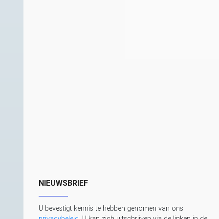
NIEUWSBRIEF
U bevestigt kennis te hebben genomen van ons
privacybeleid
. U kan zich uitschrijven via de linken in de