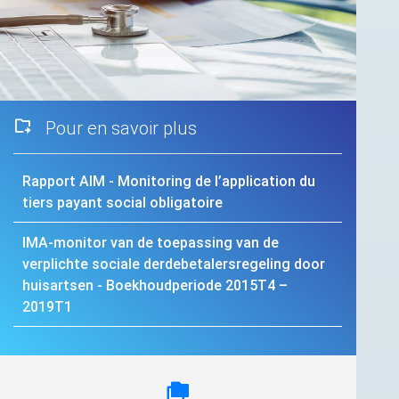
Pour en savoir plus
Rapport
AIM
- Monitoring de l’application du
tiers payant social obligatoire
IMA
-monitor van de toepassing van de
verplichte sociale derdebetalersregeling door
huisartsen - Boekhoudperiode 2015T4 –
2019T1