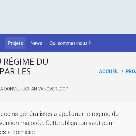
é
Projets
News
Qui sommes-nous
?
U RÉGIME DU
PAR LES
ACCUEIL
PRO
NA DONVIL
-
JOHAN VANOVERLOOP
médecins généralistes à appliquer le régime du
ervention majorée. Cette obligation vaut pour
tes à domicile.