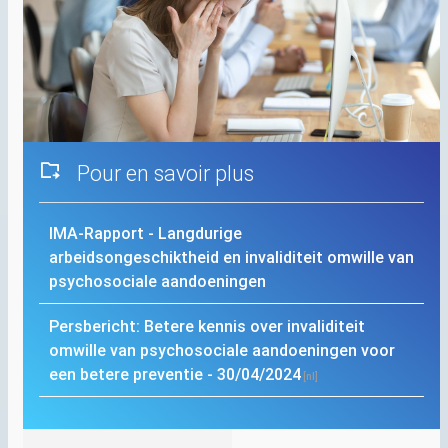
Pour en savoir plus
IMA
-Rapport - Langdurige
arbeidsongeschiktheid en invaliditeit omwille van
psychosociale aandoeningen
Persbericht: Betere kennis over invaliditeit
omwille van psychosociale aandoeningen voor
een betere preventie - 30/04/2024