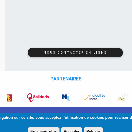
NOUS CONTACTER EN LIGNE
PARTENAIRES
026 Copyright:
AIM
-
IMA
| Squelette et graphisme :
Banlieues
gation sur ce site, vous acceptez l’utilisation de cookies pour réaliser de
En savoir plus
Accepter
Refuser