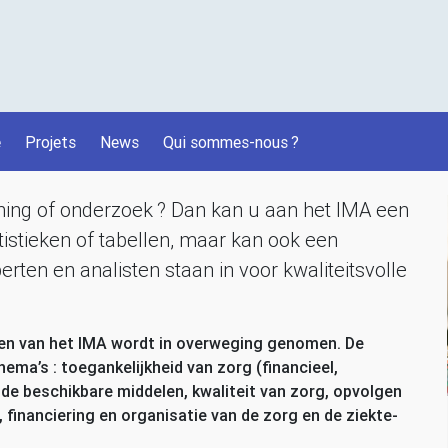
é
Projets
News
Qui sommes-nous
?
uning of onderzoek
? Dan kan u aan het
IMA
een
tistieken of tabellen, maar kan ook een
erten en analisten staan in voor kwaliteitsvolle
gen van het
IMA
wordt in overweging genomen. De
ema’s : toegankelijkheid van zorg (financieel,
 de beschikbare middelen, kwaliteit van zorg, opvolgen
financiering en organisatie van de zorg en de ziekte-