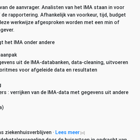
 van de aanvrager. Analisten van het
IMA
staan in voor
 de rapportering. Afhankelijk van voorkeur, tijd, budget
p deze werkwijze afgesproken worden met een min of
gever.
gt het
IMA
onder andere
saanpak
gevens uit de
IMA
-databanken, data-cleaning, uitvoeren
goritmes voor afgeleide data en resultaten
g
s : verrijken van de
IMA
-data met gegevens uit andere
a)
s ziekenhuisverblijven
·
Lees meer
erdebetalersregeling door de huisartsen in opdracht van