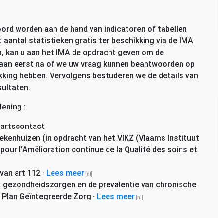
rd worden aan de hand van indicatoren of tabellen
 aantal statistieken gratis ter beschikking via de
IMA
n, kan u aan het
IMA
de opdracht geven om de
 gaan eerst na of we uw vraag kunnen beantwoorden op
kking hebben. Vervolgens bestuderen we de details van
ultaten.
lening :
dartscontact
ekenhuizen (in opdracht van het
VIKZ
(Vlaams Instituut
our l’Amélioration continue de la Qualité des soins et
 van art 112
·
Lees meer
an gezondheidszorgen en de prevalentie van chronische
t Plan Geïntegreerde Zorg
·
Lees meer