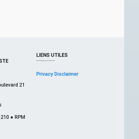
LIENS UTILES
STE
Privacy Disclaimer
ulevard 21
s
.210 ● RPM