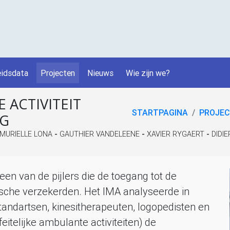
idsdata
Projecten
Nieuws
Wie zijn we?
 ACTIVITEIT
STARTPAGINA
PROJE
NG
MURIELLE LONA
-
GAUTHIER VANDELEENE
-
XAVIER RYGAERT
-
DIDI
een van de pijlers die de toegang tot de
ische verzekerden. Het
IMA
analyseerde in
tandartsen, kinesitherapeuten, logopedisten en
telijke ambulante activiteiten) de