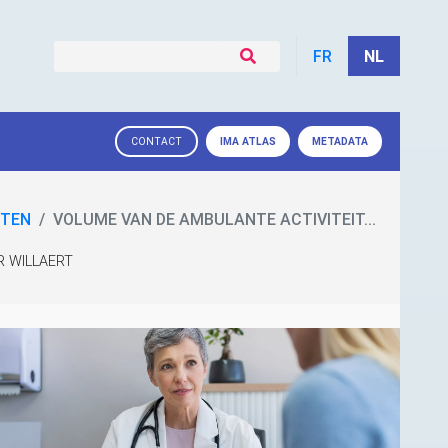
FR
NL
IMA
ATLAS
METADATA
CONTACT
CTEN
VOLUME VAN DE AMBULANTE ACTIVITEIT...
ER WILLAERT