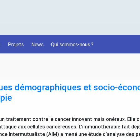
é
Projets
News
Qui sommes-nous
?
ques démographiques et socio-écon
pie
n traitement contre le cancer innovant mais onéreux. Elle c
’attaque aux cellules cancéreuses. L’immunothérapie fait déj
nce Intermutualiste (
AIM
) a mené une étude d’analyse des pa