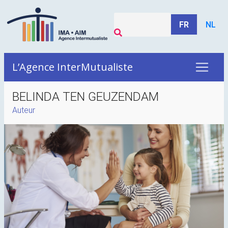
FR
NL
L’Agence InterMutualiste
BELINDA TEN GEUZENDAM
Auteur