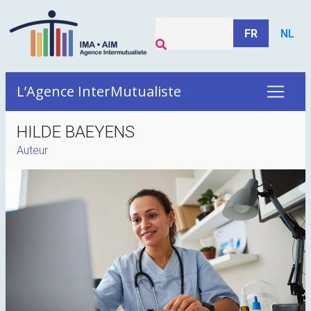
FR
NL
L’Agence InterMutualiste
HILDE BAEYENS
Auteur