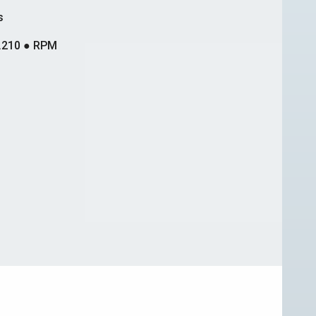
s
.210 ● RPM