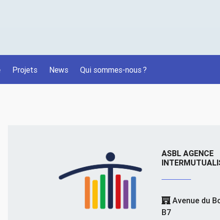
é
Projets
News
Qui sommes-nous
?
ASBL AGENCE
INTERMUTUALI
Avenue du Bo
B7