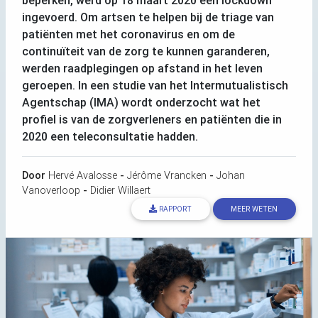
beperken, werd op 18 maart 2020 een lockdown
ingevoerd. Om artsen te helpen bij de triage van
patiënten met het coronavirus en om de
continuïteit van de zorg te kunnen garanderen,
werden raadplegingen op afstand in het leven
geroepen. In een studie van het Intermutualistisch
Agentschap (
IMA
) wordt onderzocht wat het
profiel is van de zorgverleners en patiënten die in
2020 een teleconsultatie hadden.
Door
Hervé Avalosse
-
Jérôme Vrancken
-
Johan
Vanoverloop
-
Didier Willaert
RAPPORT
MEER WETEN