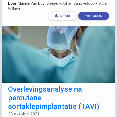
Door
Marijke Van Duynslaeger
-
Johan Vanoverloop
-
Didier
Willaert
RAPPORT
MEER WETEN
Overlevingsanalyse na
percutane
aortaklepimplantatie (
TAVI
)
28 oktober 2021