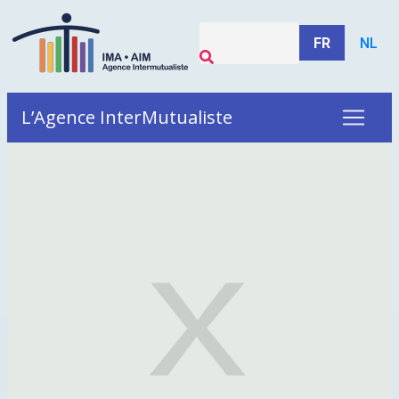
FR
NL
L’Agence InterMutualiste