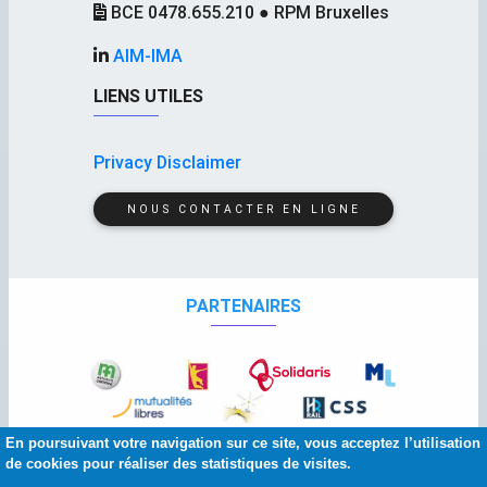
BCE 0478.655.210 ● RPM Bruxelles
AIM-IMA
LIENS UTILES
Privacy Disclaimer
NOUS CONTACTER EN LIGNE
PARTENAIRES
En poursuivant votre navigation sur ce site, vous acceptez l’utilisation
de cookies pour réaliser des statistiques de visites.
© 2026 Copyright:
AIM
-
IMA
| Squelette et graphisme :