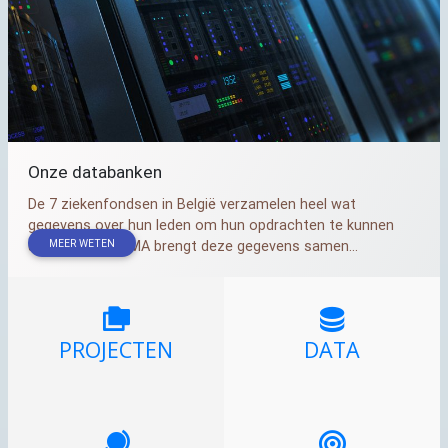
Onze databanken
De 7 ziekenfondsen in België verzamelen heel wat
gegevens over hun leden om hun opdrachten te kunnen
MEER WETEN
uitvoeren. Het IMA brengt deze gegevens samen...
PROJECTEN
DATA