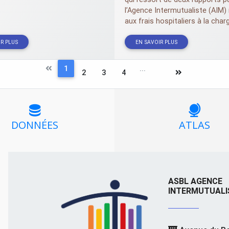
l’Agence Intermutualiste (
AIM
)
aux frais hospitaliers à la charg
R PLUS
EN SAVOIR PLUS
1
...
2
3
4
DONNÉES
ATLAS
ASBL AGENCE
INTERMUTUALI