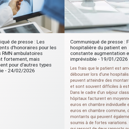
qué de presse : Les
Communiqué de presse : F
nts d’honoraires pour les
hospitalière du patient en
s
RMN
ambulatoires
constante augmentation e
t fortement, mais
imprévisible - 19/01/2026
nt pour d’autres types
Les frais que le patient est a
ie - 24/02/2026
débourser lors d’une hospitali
peuvent atteindre des montan
et sont souvent difficiles à es
Dans le cadre d’un séjour class
hôpitaux facturent en moyenn
euros en chambre individuelle 
euros en chambre commune, 
montants qui peuvent égaleme
soumis à de fortes variations.
qui ressort de deux rapports pu