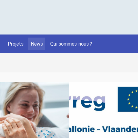
é
Projets
News
Qui sommes-nous
?