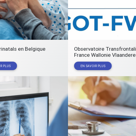
rinatals en Belgique
Observatoire Transfrontali
France Wallonie Vlaandere
R PLUS
EN SAVOIR PLUS