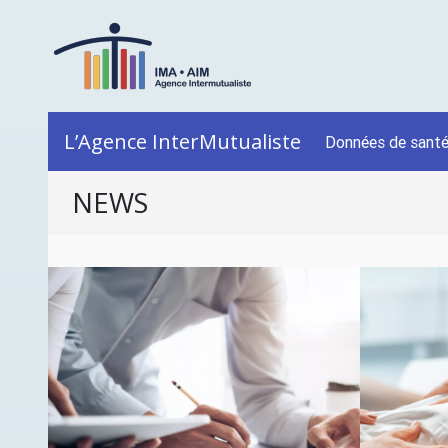
L’Agence InterMutualiste
Données de sant
NEWS