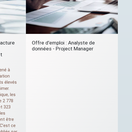
acture
Offre d’emploi : Analyste de
données - Project Manager
t
mené à
sation
ts élevés
timer.
ique, les
e 2 778
et 323
des
nt être
 C’est ce
bliés par