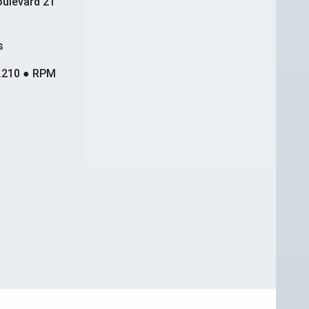
ulevard 21
s
.210 ● RPM