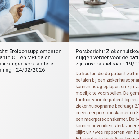
cht: Ereloonsupplementen
Persbericht: Ziekenhuisko
lante
CT
en
MRI
dalen
stijgen verder voor de pat
aar stijgen voor andere
zijn onvoorspelbaar - 19/
rming - 24/02/2026
De kosten die de patiënt zelf 
betalen bij een ziekenhuisopn
kunnen hoog oplopen en zijn v
moeilijk te voorspellen. De gem
factuur voor de patiënt bij een
ziekenhuisopname bedraagt 2.
in een eenpersoonskamer en 3
een meerpersoonskamer. De b
kunnen bovendien sterk variëre
blijkt uit twee rapporten van he
Intermutualistisch Agentschap