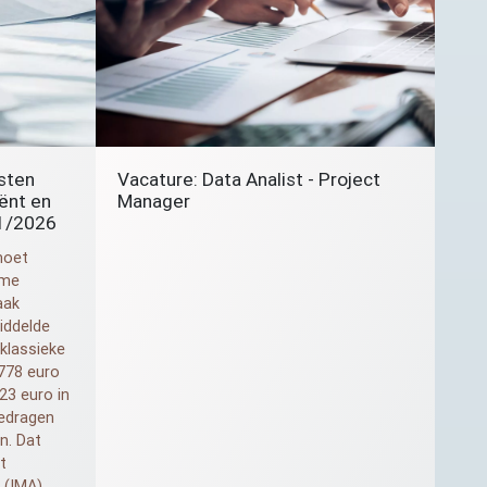
sten
Vacature: Data Analist - Project
iënt en
Manager
01/2026
moet
ame
aak
iddelde
 klassieke
778 euro
23 euro in
edragen
n. Dat
t
 (
IMA
)