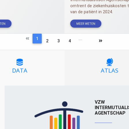
omtrent de ziekenhuiskosten t
van de patiënt in 2024.
TEN
MEER WETEN
1
...
2
3
4
DATA
ATLAS
VZW
INTERMUTUALI
AGENTSCHAP