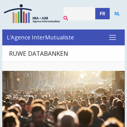
FR
NL
L’Agence InterMutualiste
RUWE DATABANKEN