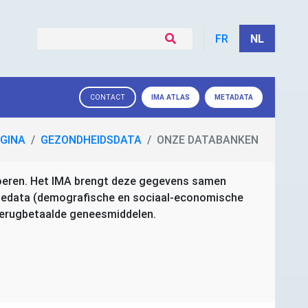
FR
NL
IMA
ATLAS
METADATA
CONTACT
GINA
GEZONDHEIDSDATA
ONZE DATABANKEN
oeren. Het
IMA
brengt deze gegevens samen
tiedata (demografische en sociaal-economische
 terugbetaalde geneesmiddelen.