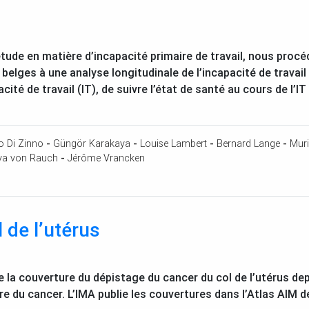
ude en matière d’incapacité primaire de travail, nous proc
elges à une analyse longitudinale de l’incapacité de travail 
cité de travail (
IT
), de suivre l’état de santé au cours de l’
IT
o Di Zinno
-
Güngör Karakaya
-
Louise Lambert
-
Bernard Lange
-
Muri
va von Rauch
-
Jérôme Vrancken
 de l’utérus
de la couverture du dépistage du cancer du col de l’utérus de
e du cancer. L’
IMA
publie les couvertures dans l’Atlas
AIM
de