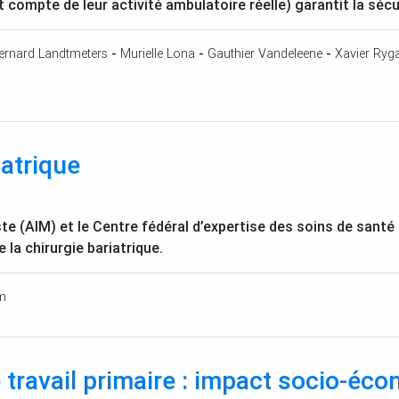
ompte de leur activité ambulatoire réelle) garantit la sécur
ernard Landtmeters
-
Murielle Lona
-
Gauthier Vandeleene
-
Xavier Ryga
iatrique
te (
AIM
) et le Centre fédéral d’expertise des soins de santé 
 la chirurgie bariatrique.
m
 travail primaire : impact socio-écon