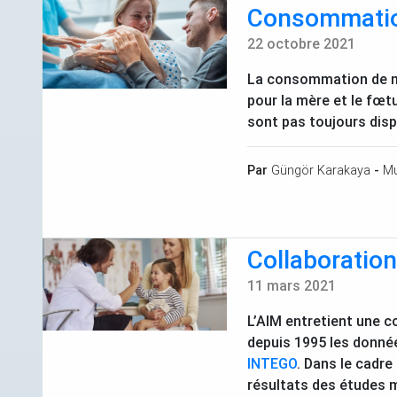
Consommatio
22 octobre 2021
La consommation de m
pour la mère et le fœt
sont pas toujours dis
Par
Güngör Karakaya
-
Mu
Collaboration 
11 mars 2021
L’
AIM
entretient une c
depuis 1995 les donné
INTEGO
. Dans le cadre
résultats des études m