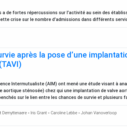
s a de fortes répercussions sur l’activité au sein des étab
ette crise sur le nombre d’admissions dans différents servi
rvie après la pose d’une implantati
(
TAVI
)
ence Intermutualiste (
AIM
) ont mené une étude visant à ana
e aortique sténosée) chez qui une implantation de valve ao
penchés sur le lien entre les chances de survie et plusieurs 
t Demyttenaere
-
Iris Grant
-
Caroline Lebbe
-
Johan Vanoverloop