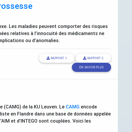
rossesse
xe. Les maladies peuvent comporter des risques
nées relatives à l’innocuité des médicaments ne
mplications ou d’anomalies.
RAPPORT
1
RAPPORT
2
EN SAVOIR PLUS
e (
CAMG
) de la
KU
Leuven. Le
CAMG
encode
liste en Flandre dans une base de données appelée
’
AIM
et d’
INTEGO
sont couplées. Voici les