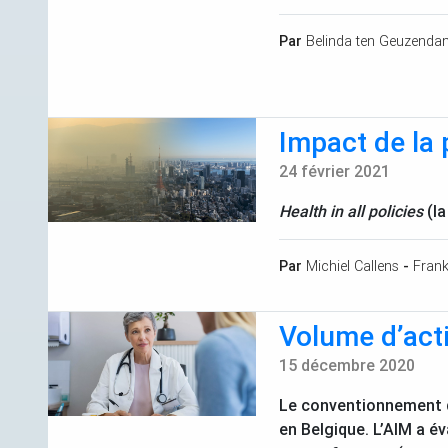
Par
Belinda ten Geuzenda
Impact de la 
24 février 2021
Health in all policies
(la
Par
Michiel Callens
-
Fran
Volume d’act
15 décembre 2020
Le conventionnement de
en Belgique. L’
AIM
a év