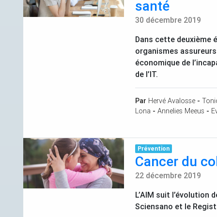
santé
30 décembre 2019
Dans cette deuxième ét
organismes assureurs b
économique de l’incapa
de l’
IT
.
Par
Hervé Avalosse
-
Toni
Lona
-
Annelies Meeus
-
E
Prévention
Cancer du col
22 décembre 2019
L’
AIM
suit l’évolution 
Sciensano et le Registr