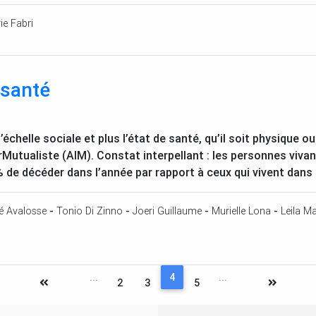
ie Fabri
 santé
échelle sociale et plus l’état de santé, qu’il soit physique o
rMutualiste (
AIM
). Constat interpellant : les personnes viva
 de décéder dans l’année par rapport à ceux qui vivent dans l
é Avalosse
-
Tonio Di Zinno
-
Joeri Guillaume
-
Murielle Lona
-
Leila M
...
4
...
2
3
5