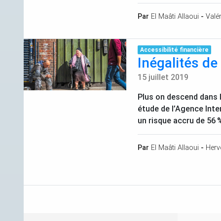
Par
El Maâti Allaoui
-
Valér
Accessibilité financière
Inégalités de
15 juillet 2019
Plus on descend dans l’
étude de l’Agence Inte
un risque accru de 56
%
Par
El Maâti Allaoui
-
Herv