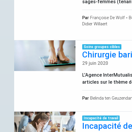
sages-femmes (tenant c
Par
Françoise De Wolf
-
B
Didier Willaert
Soins groupes cibles
Chirurgie bar
29 juin 2020
L’Agence InterMutualis
articles sur le thème de
Par
Belinda ten Geuzenda
Incapacité de travail
Incapacité de