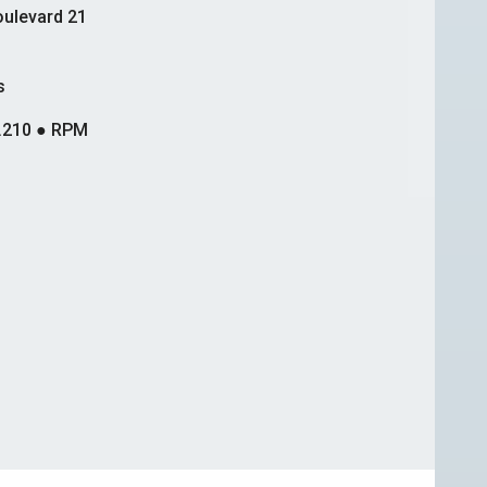
ulevard 21
s
.210 ● RPM