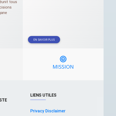
éunit tous
cisions
gane
EN SAVOIR PLUS
MISSION
LIENS UTILES
STE
Privacy Disclaimer