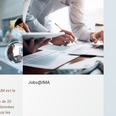
Jobs@
IMA
AIM
est le
s de 20
 données
ous les