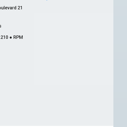
ulevard 21
s
.210 ● RPM