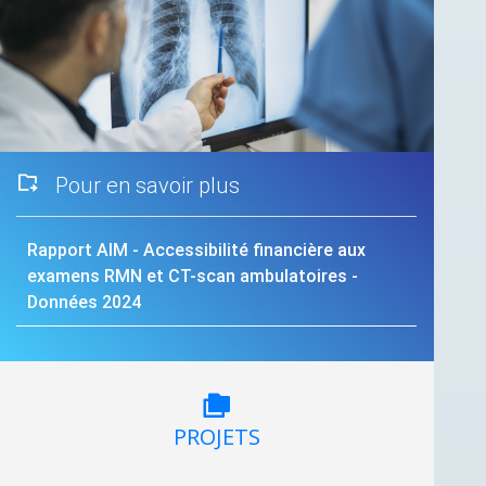
Pour en savoir plus
Rapport
AIM
- Accessibilité financière aux
examens
RMN
et
CT
-scan ambulatoires -
Données 2024
PROJETS