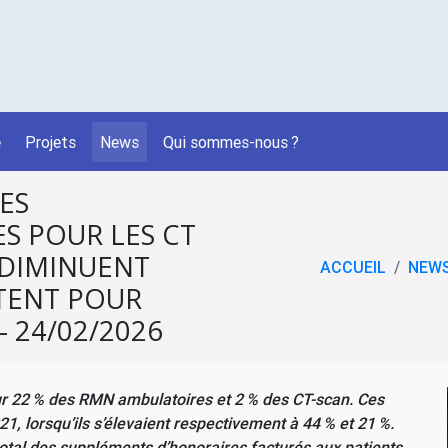
é
Projets
News
Qui sommes-nous
?
ES
S POUR LES
CT
DIMINUENT
ACCUEIL
NEW
TENT POUR
- 24/02/2026
r 22
% des
RMN
ambulatoires et 2
% des
CT
-scan. Ces
1, lorsqu’ils s’élevaient respectivement à 44
% et 21
%.
tal des suppléments d’honoraires facturés aux patients.