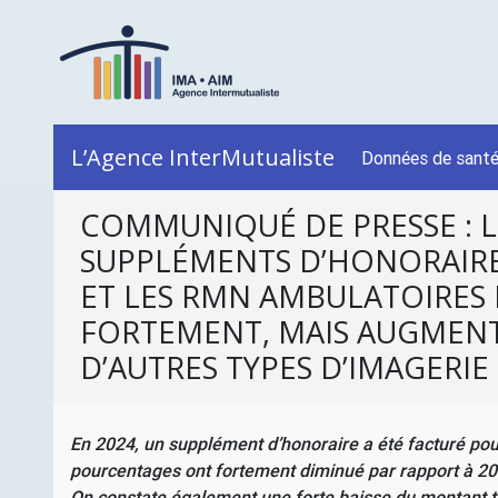
L’Agence InterMutualiste
Données de sant
COMMUNIQUÉ DE PRESSE : L
SUPPLÉMENTS D’HONORAIRE
ET LES
RMN
AMBULATOIRES 
FORTEMENT, MAIS AUGMEN
D’AUTRES TYPES D’IMAGERIE 
En 2024, un supplément d’honoraire a été facturé pou
pourcentages ont fortement diminué par rapport à 202
On constate également une forte baisse du montant to