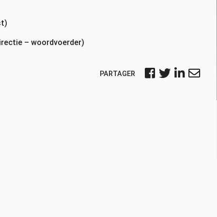
t)
irectie – woordvoerder)
PARTAGER