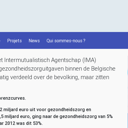
é
Projets
News
Qui sommes-nous
?
t Intermutualistisch Agentschap (
IMA
)
an gezondheidszorguitgaven binnen de Belgische
matig verdeeld over de bevolking, maar zitten
orenzcurves.
,2 miljard euro uit voor gezondheidszorg en
,5 miljard euro, ging naar de gezondheidszorg van 5%
aar 2012 was dit 53%.