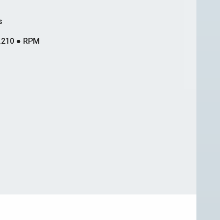
s
.210 ● RPM