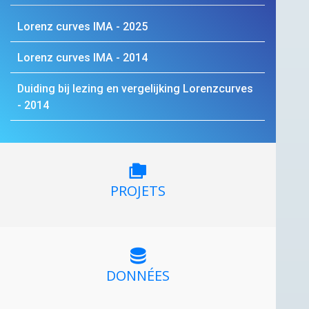
Lorenz curves
IMA
- 2025
Lorenz curves
IMA
- 2014
Duiding bij lezing en vergelijking Lorenzcurves
- 2014
PROJETS
DONNÉES