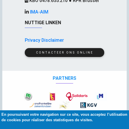
KBO 0478.655.210 ● RPR Brussel
IMA-AIM
NUTTIGE LINKEN
Privacy Disclaimer
CONTACTEER ONS ONLINE
PARTNERS
En poursuivant votre navigation sur ce site, vous acceptez l’utilisation
de cookies pour réaliser des statistiques de visites.
© 2026 Copyright:
IMA
-
AIM
| Grafisch ontwerp :
Banlieues