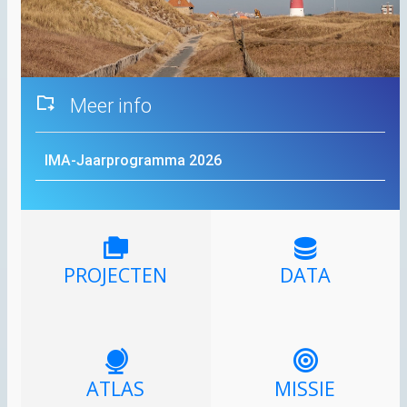
Meer info
IMA
-Jaarprogramma 2026
PROJECTEN
DATA
ATLAS
MISSIE