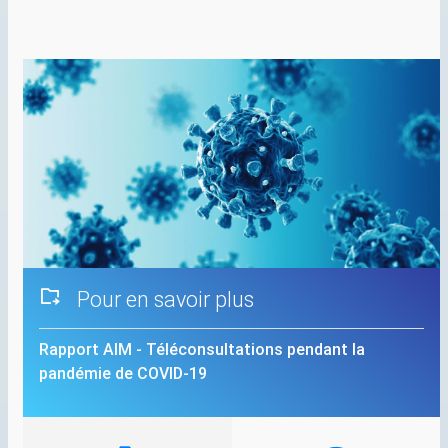
Pour en savoir plus
Rapport
AIM
- Téléconsultations pendant la
pandémie de
COVID
-19