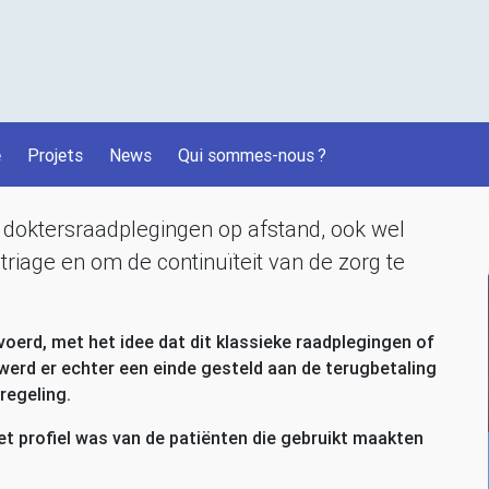
é
Projets
News
Qui sommes-nous
?
 doktersraadplegingen op afstand, ook wel
triage en om de continuïteit van de zorg te
oerd, met het idee dat dit klassieke raadplegingen of
erd er echter een einde gesteld aan de terugbetaling
regeling.
 profiel was van de patiënten die gebruikt maakten