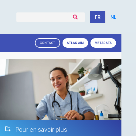
FR
NL
ATLAS
AIM
METADATA
CONTACT
Pour en savoir plus