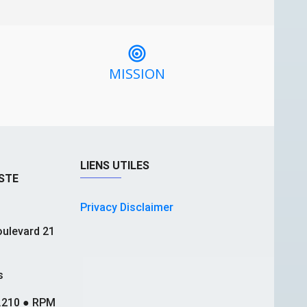
MISSION
LIENS UTILES
STE
Privacy Disclaimer
ulevard 21
s
.210 ● RPM