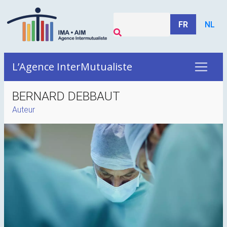
FR
NL
L’Agence InterMutualiste
BERNARD DEBBAUT
Auteur