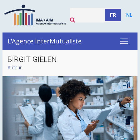
FR
NL
L’Agence InterMutualiste
BIRGIT GIELEN
Auteur