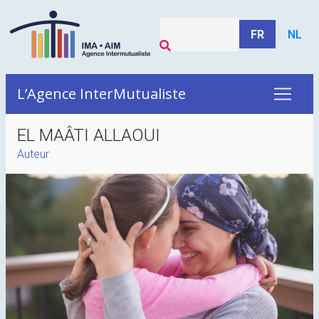
FR
NL
L’Agence InterMutualiste
EL MAÂTI ALLAOUI
Auteur