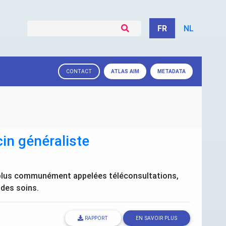
FR
NL
ATLAS
AIM
METADATA
CONTACT
in généraliste
, plus communément appelées téléconsultations,
 des soins.
RAPPORT
EN SAVOIR PLUS