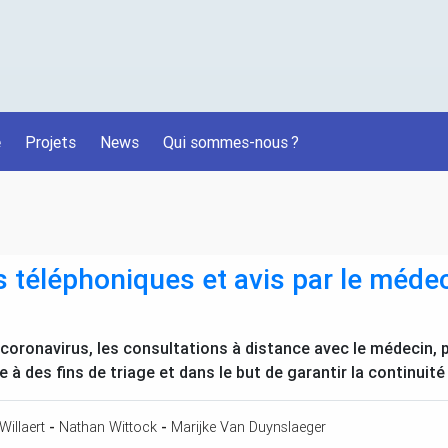
é
Projets
News
Qui sommes-nous
?
 téléphoniques et avis par le médec
 coronavirus, les consultations à distance avec le médecin
à des fins de triage et dans le but de garantir la continuité
Willaert
-
Nathan Wittock
-
Marijke Van Duynslaeger