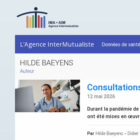
L’Agence InterMutualiste
Données de sant
HILDE BAEYENS
Auteur
Consultations
12 mai 2026
Durant la pandémie de
ont été mises en œuvre 
Par
Hilde Baeyens
-
Didier 