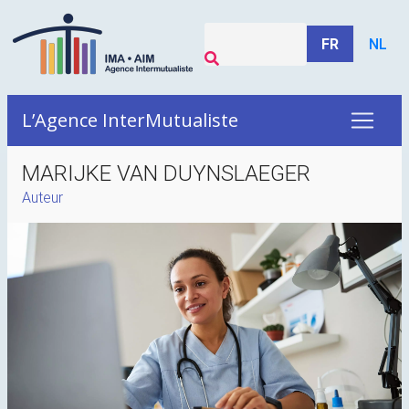
FR
NL
L’Agence InterMutualiste
MARIJKE VAN DUYNSLAEGER
Auteur