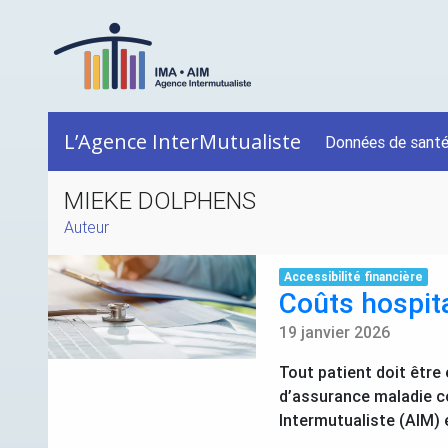
L’Agence InterMutualiste
Données de sant
MIEKE DOLPHENS
Auteur
Accessibilité financière
Coûts hospita
19 janvier 2026
Tout patient doit être
d’assurance maladie c
Intermutualiste (
AIM
) 