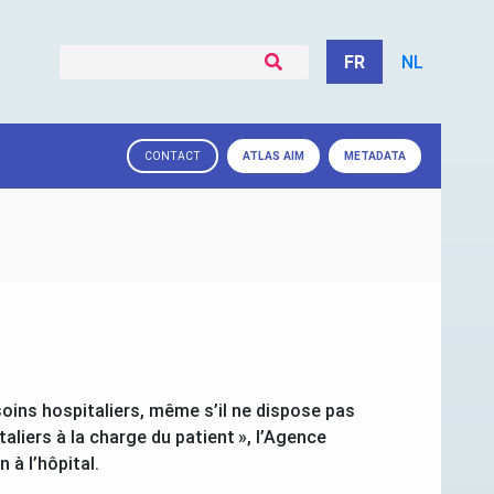
FR
NL
ATLAS
AIM
METADATA
CONTACT
soins hospitaliers, même s’il ne dispose pas
taliers à la charge du patient
», l’Agence
 à l’hôpital.