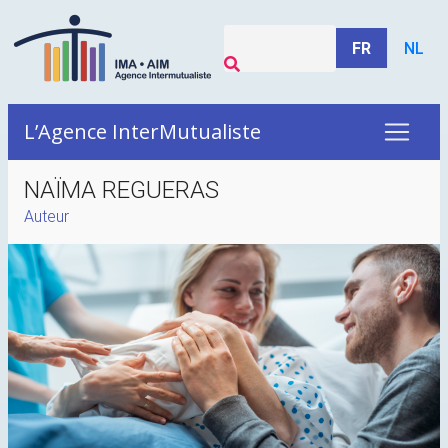
FR
NL
L’Agence InterMutualiste
NAÏMA REGUERAS
Auteur