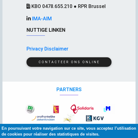
KBO 0478.655.210 ● RPR Brussel
IMA-AIM
NUTTIGE LINKEN
Privacy Disclaimer
CONTACTEER ONS ONLINE
PARTNERS
En poursuivant votre navigation sur ce site, vous acceptez l’utilisation
de cookies pour réaliser des statistiques de visites.
© 2026 Copyright:
IMA
-
AIM
| Grafisch ontwerp :
Banlieues