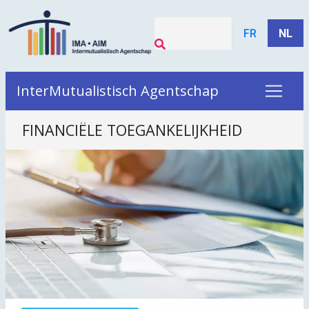
FR
NL
InterMutualistisch Agentschap
FINANCIËLE TOEGANKELIJKHEID