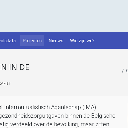
idsdata
Projecten
Nieuws
Wie zijn we?
N IN DE
GAERT
t Intermutualistisch Agentschap (
IMA
)
an gezondheidszorguitgaven binnen de Belgische
matig verdeeld over de bevolking, maar zitten