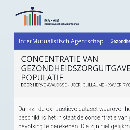
InterMutualistisch Agentschap
Gezondhe
CONCENTRATIE VAN
GEZONDHEIDSZORGUITGAVE
POPULATIE
DOOR
HERVÉ AVALOSSE
-
JOERI GUILLAUME
-
XAVIER RY
Dankzij de exhaustieve dataset waarover he
beschikt, is het in staat de concentratie v
bevolking te berekenen. Die zijn niet gelijk