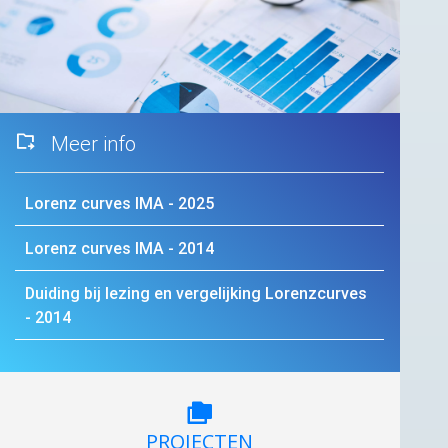
Meer info
Lorenz curves
IMA
- 2025
Lorenz curves
IMA
- 2014
Duiding bij lezing en vergelijking Lorenzcurves
- 2014
PROJECTEN