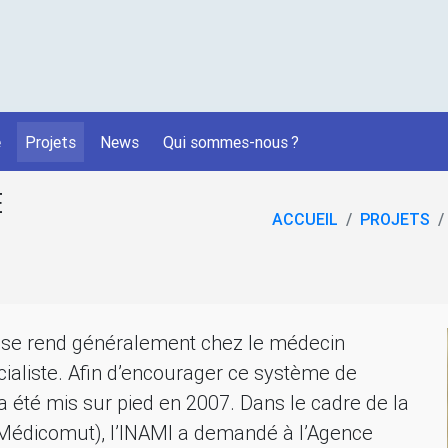
é
Projets
News
Qui sommes-nous
?
E
ACCUEIL
PROJETS
nt se rend généralement chez le médecin
écialiste. Afin d’encourager ce système de
été mis sur pied en 2007. Dans le cadre de la
édicomut), l’
INAMI
a demandé à l’Agence