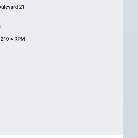
ulevard 21
s
.210 ● RPM