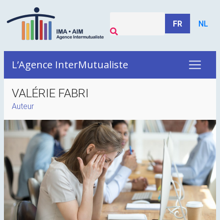
FR
NL
L’Agence InterMutualiste
VALÉRIE FABRI
Auteur