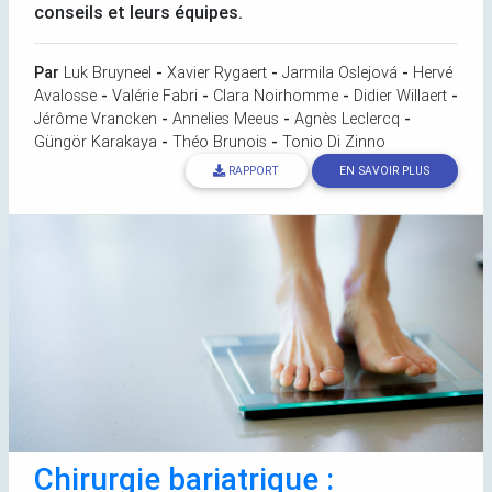
conseils et leurs équipes.
Par
Luk Bruyneel
-
Xavier Rygaert
-
Jarmila Oslejová
-
Hervé
Avalosse
-
Valérie Fabri
-
Clara Noirhomme
-
Didier Willaert
-
Jérôme Vrancken
-
Annelies Meeus
-
Agnès Leclercq
-
Güngör Karakaya
-
Théo Brunois
-
Tonio Di Zinno
RAPPORT
EN SAVOIR PLUS
Chirurgie bariatrique :